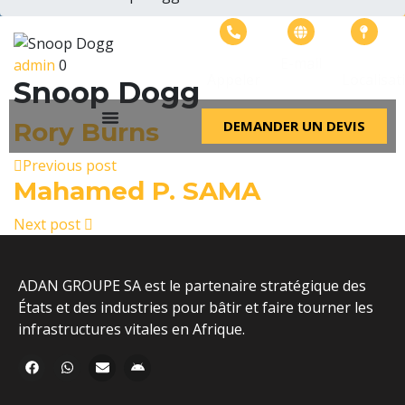
+226
info@adangroupe.
Bonheur
E-mail
admin
0
57575799
ville
Appeler
Localisat
Snoop Dogg
Rory Burns
DEMANDER UN DEVIS
Previous post
Mahamed P. SAMA
Next post
ADAN GROUPE SA est le partenaire stratégique des
États et des industries pour bâtir et faire tourner les
infrastructures vitales en Afrique.