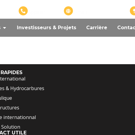
+226 57575799
info@adangroupe.com
Appeler
E-mail
s
Investisseurs & Projets
Carrière
Contac
 RAPIDES
ternational
es & Hydrocarbures
lique
tructures
 internationnal
 Solution
ACT UTILE