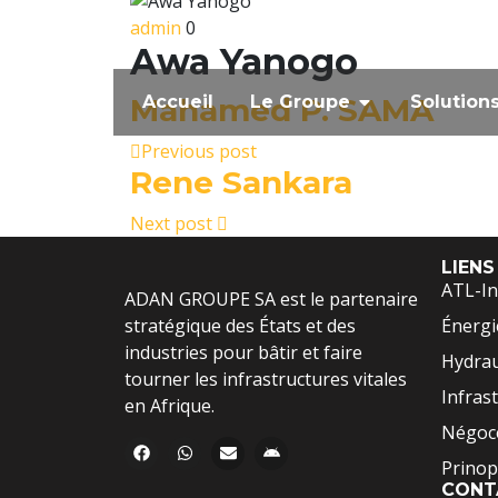
admin
0
Awa Yanogo
Mahamed P. SAMA
Accueil
Le Groupe
Solution
Previous post
Rene Sankara
Next post
LIENS
ATL-In
ADAN GROUPE SA est le partenaire
stratégique des États et des
Énergi
industries pour bâtir et faire
Hydrau
tourner les infrastructures vitales
Infras
en Afrique.
Négoce
Prinop
CONT