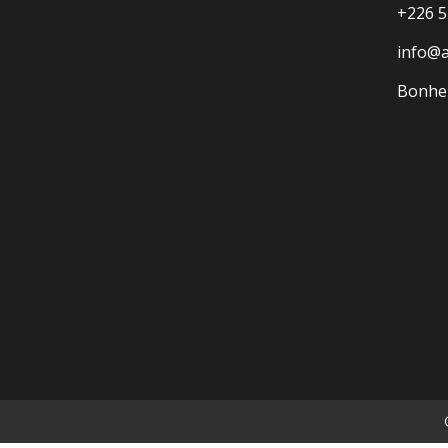
+226 5
info@
Bonheu