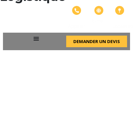
Accueil
»
Transport & Logistique
+226
info@adangroupe.
Bonheur
E-mail
57575799
ville
Appeler
Localisat
DEMANDER UN DEVIS