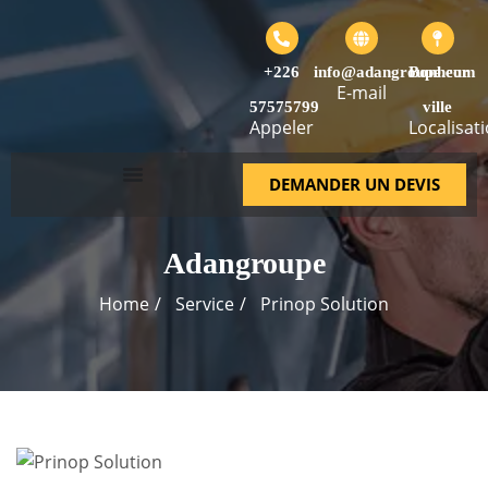
+226
info@adangroupe.com
Bonheur
E-mail
57575799
ville
Appeler
Localisat
DEMANDER UN DEVIS
Adangroupe
Home
Service
Prinop Solution