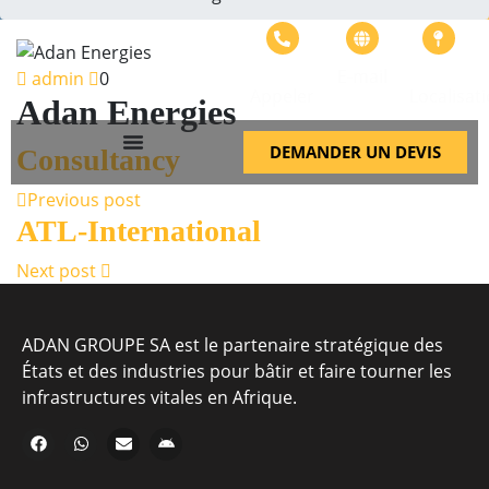
+226
info@adangroupe.com
Bonheur
E-mail
admin
0
57575799
ville
Appeler
Localisat
Adan Energies
DEMANDER UN DEVIS
Consultancy
Previous post
ATL-International
Next post
ADAN GROUPE SA est le partenaire stratégique des
États et des industries pour bâtir et faire tourner les
infrastructures vitales en Afrique.