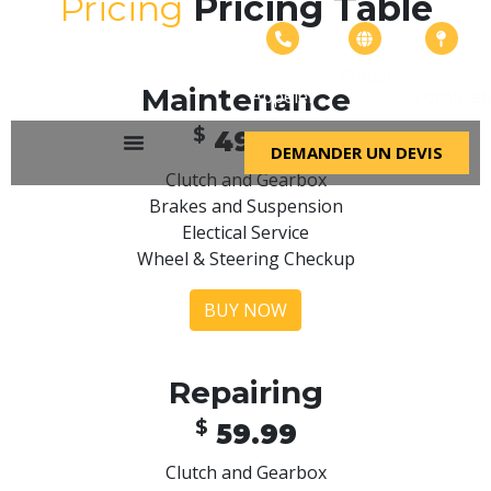
Pricing
Pricing Table
+226
info@adangroupe.
Bonheur
E-mail
57575799
ville
Maintenance
Appeler
Localisat
$
49.99
DEMANDER UN DEVIS
Clutch and Gearbox
Brakes and Suspension
Electical Service
Wheel & Steering Checkup
BUY NOW
Repairing
$
59.99
Clutch and Gearbox