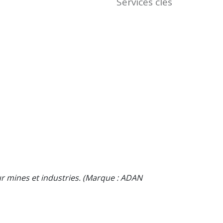
Services clés
Transpor
r mines et industries.
(Marque : ADAN
Flotte d
(Marque 
Voir plus