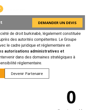
Bonheur ville
Localisation
DEMANDER UN DEVIS
t
ciété de droit burkinabè, légalement constituée
auprès des autorités compétentes. Le Groupe
vec le cadre juridique et réglementaire en
es autorisations administratives et
intervenir dans des domaines stratégiques à
sensibilité réglementaire.
Devenir Partenaire
0