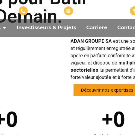
 Demain.
+226 57575799
info@adangroupe.com
Appeler
E-mail
s
Investisseurs & Projets
Carrière
Contac
ADAN GROUPE SA
est une so
et régulièrement enregistrée 
opère en parfaite conformité a
vigueur, et dispose de
multipl
sectorielles
lui permettant d’
forte valeur ajoutée et à forte 
Découvrir nos expertises
+
0
+
0